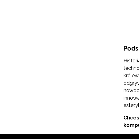
Pods
Histor
techno
królew
odgryw
nowocz
innowa
estetyk
Chces
kompu