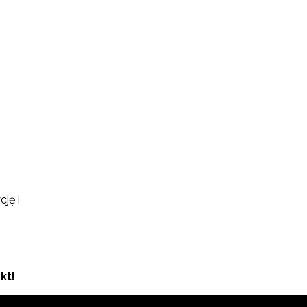
ję i
kt!