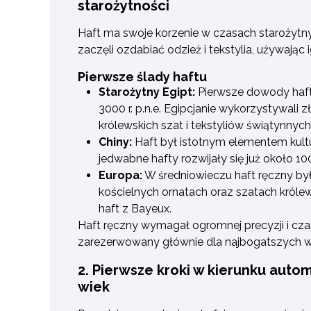
starożytności
Haft ma swoje korzenie w czasach starożytnyc
zaczęli ozdabiać odzież i tekstylia, używając igi
Pierwsze ślady haftu
Starożytny Egipt:
Pierwsze dowody haf
3000 r. p.n.e. Egipcjanie wykorzystywali z
królewskich szat i tekstyliów świątynnych
Chiny:
Haft był istotnym elementem kultur
jedwabne hafty rozwijały się już około 1000
Europa:
W średniowieczu haft ręczny by
kościelnych ornatach oraz szatach królews
haft z Bayeux.
Haft ręczny wymagał ogromnej precyzji i cza
zarezerwowany głównie dla najbogatszych 
2. Pierwsze kroki w kierunku autom
wiek