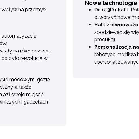
Nowe technologie 
y wpływ na przemysł
Druk 3D i haft:
Poł
otworzyć nowe możl
Haft zrównoważon
spodziewać się wię
o automatyzację
produkcji.
ów.
Personalizacja n
alały na równoczesne
robotyce możliwa 
 co było rewolucją w
spersonalizowanych
myśle modowym, gdzie
lizny, a także
alazł swoje miejsce
wniczych i gadżetach