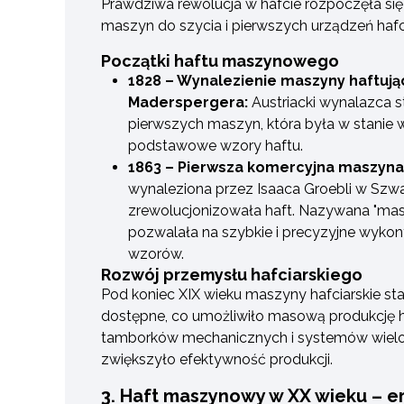
Prawdziwa rewolucja w hafcie rozpoczęła si
maszyn do szycia i pierwszych urządzeń hafci
Początki haftu maszynowego
1828 – Wynalezienie maszyny haftują
Maderspergera:
Austriacki wynalazca s
pierwszych maszyn, która była w stani
podstawowe wzory haftu.
1863 – Pierwsza komercyjna maszyna 
wynaleziona przez Isaaca Groebli w Szwaj
zrewolucjonizowała haft. Nazywana "mas
pozwalała na szybkie i precyzyjne wyko
wzorów.
Rozwój przemysłu hafciarskiego
Pod koniec XIX wieku maszyny hafciarskie stał
dostępne, co umożliwiło masową produkcję
tamborków mechanicznych i systemów wielo
zwiększyło efektywność produkcji.
3. Haft maszynowy w XX wieku – e