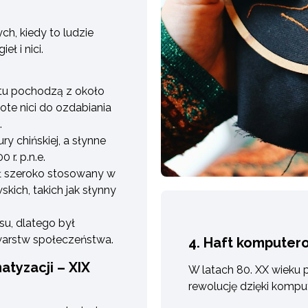
h, kiedy to ludzie
eł i nici.
tu pochodzą z około
łote nici do ozdabiania
.
y chińskiej, a słynne
 r. p.n.e.
ł szeroko stosowany w
kich, takich jak słynny
su, dlatego był
warstw społeczeństwa.
4. Haft komputer
atyzacji – XIX
W latach 80. XX wieku p
rewolucję dzięki komput