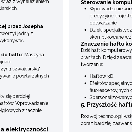
ę wraz z wynalezieniem
Sterowanie kompu
arskich.
Wprowadzenie komp
precyzyjne projekt
odtwarzanie.
cej przez Josepha
Dzięki specjalist
tworzył jedną z
skomplikowane wzo
e wykonywać
Znaczenie haftu k
Dziś haft komputerowy
do haftu:
Maszyna
branżach. Dzięki zaaw
carii
tworzenie:
zyną szwajcarską",
nywanie powtarzalnych
Haftów 3D,
Efektów specjalnych
fluorescencyjnych 
y się bardziej
Spersonalizowanych
 haftów. Wprowadzenie
5. Przyszłość ha
igłowych znacznie
Rozwój technologii wsk
coraz bardziej zaawan
ra elektryczności