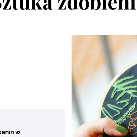
Sztuka zdobieni
kanin w