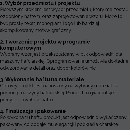
1. Wybór przedmiotu i projektu
Pierwszym krokiem jest wybór przedmiotu, który ma zostać
ozdobiony haftem, oraz zaprojektowanie wzoru. Może to
być prosty tekst, monogram, logo lub bardziej
skomplikowany motyw graficzny.
2. Tworzenie projektu w programie
komputerowym
Wybrany wzór jest przekształcany w plik odpowiedni dla
maszyny hafciarskiej. Oprogramowanie umożliwia dokładne
odwzorowanie detali oraz dobór kolorów nici.
4. Ceny personalizowanych prezentów z
haftem komputerowym
3. Wykonanie haftu na materiale
Gotowy projekt jest nanoszony na wybrany materiał za
Koszt wykonania prezentu z haftem komputerowym zależy
pomocą maszyny hafciarskiej. Proces ten gwarantuje
od kilku czynników:
precyzję i trwałość haftu.
Wielkości i skomplikowania projektu:
Im bardziej
4. Finalizacja i pakowanie
szczegółowy i większy haft, tym wyższa cena.
Po wykonaniu haftu produkt jest odpowiednio wykańczany i
Rodzaju materiału:
Niektóre materiały wymagają
pakowany, co dodaje mu elegancji i podkreśla charakter
specjalnych igieł lub nici, co może wpłynąć na koszt.