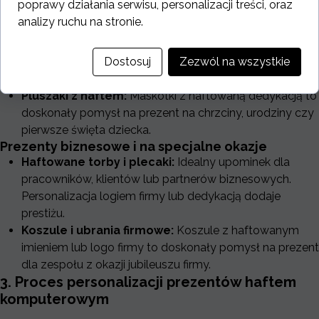
poprawy działania serwisu, personalizacji treści, oraz
miłośników gotowania.
analizy ruchu na stronie.
Prezenty dla dzieci
Kocyki i poduszki:
Miękkie tekstylia z haftowanym
imieniem dziecka to uroczy i praktyczny prezent dla
Dostosuj
Zezwól na wszystkie
najmłodszych.
Pluszaki z haftem:
Maskotki z haftowaną dedykacją to
doskonały pomysł na prezent na chrzciny, urodziny czy
pierwsze święta dziecka.
Prezenty biznesowe i na specjalne okazje
Haftowane torby i plecaki:
Idealny upominek dla
pracowników, klientów lub partnerów biznesowych.
Personalizacja logiem firmy lub dedykacją dodaje
prestiżu.
Koszule i ubrania firmowe:
Koszule z haftowanym
imieniem lub logo firmy to doskonały pomysł na prezent
dla zespołu z okazji jubileuszu firmy.
3. Proces personalizacji prezentów haftem
komputerowym